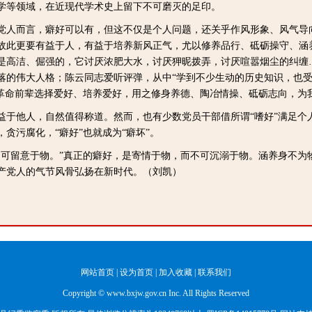
学等领域，在近现代学术史上留下不可磨灭的足印。
人而言，癖好可以有，但这不仅是个人问题，还关乎作风形象、风气导
故此更要有益于人，有益于培养新风正气，尤以修养品行、砥砺操守、涵
是高洁、倔强的，它讨厌浓肥大水，讨厌狎昵拨弄，讨厌喧嚣烟尘的纠缠
落的伟大人格；陈云同志爱听评弹，从中“学到不少生动的历史知识，也受
些革命前辈选择爱好、培养爱好，用之修身养德、陶冶情操、砥砺志向，为
他人，自然值得称道。然而，也有少数党员干部借所谓“嗜好”满足个
贪污腐化，“癖好”也就成为“癖坏”。
留意于物。”真正的癖好，是寄情于物，而不可沉溺于物。涵养身不为物
产党人的气节风骨弘扬在新时代。（刘凯）
网站首页
|
设为首页
|
加入收藏
|
联系我们
Copyright © www.bxjw.gov.cn Inc. All Rights Reserved