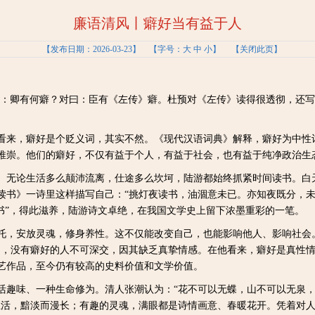
廉语清风丨癖好当有益于人
【发布日期：2026-03-23】
【字号：
大
中
小
】 【
关闭此页
】
卿有何癖？对曰：臣有《左传》癖。杜预对《左传》读得很透彻，还写
来，癖好是个贬义词，其实不然。《现代汉语词典》解释，癖好为中性
推崇。他们的癖好，不仅有益于个人，有益于社会，也有益于纯净政治生
无论生活多么颠沛流离，仕途多么坎坷，陆游都始终抓紧时间读书。白
读书》一诗里这样描写自己：“挑灯夜读书，油涸意未已。亦知夜既分，
读书”，得此滋养，陆游诗文卓绝，在我国文学史上留下浓墨重彩的一笔。
，安放灵魂，修身养性。这不仅能改变自己，也能影响他人、影响社会。
为，没有癖好的人不可深交，因其缺乏真挚情感。在他看来，癖好是真性
艺作品，至今仍有较高的史料价值和文学价值。
趣味、一种生命修为。清人张潮认为：“花不可以无蝶，山不可以无泉，
生活，黯淡而漫长；有趣的灵魂，满眼都是诗情画意、春暖花开。凭着对