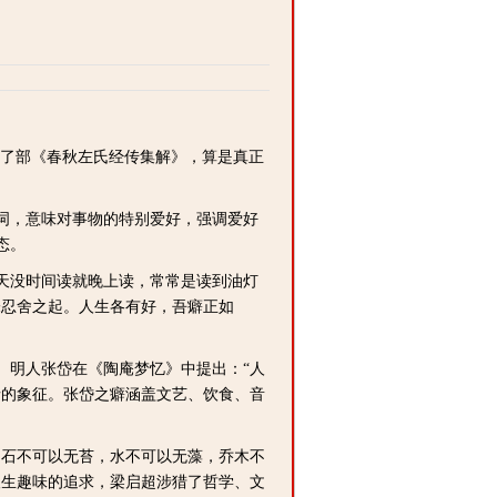
了部《春秋左氏经传集解》，算是真正
词，意味对事物的特别爱好，强调爱好
态。
天没时间读就晚上读，常常是读到油灯
未忍舍之起。人生各有好，吾癖正如
明人张岱在《陶庵梦忆》中提出：“人
情的象征。张岱之癖涵盖文艺、饮食、音
石不可以无苔，水不可以无藻，乔木不
人生趣味的追求，梁启超涉猎了哲学、文