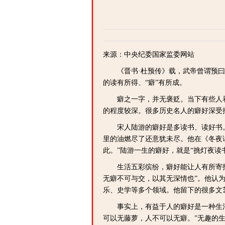
来源：中央纪委国家监委网站
《晋书·杜预传》载，武帝曾谓预曰：
的读有所得、“癖”有所成。
癖之一字，并无褒贬。当下有些人看
的程度较深。很多历史名人的癖好深受
宋人陆游的癖好是多读书、读好书。
里的油燃尽了还意犹未尽。他在《冬夜
此。”陆游一生的癖好，就是“挑灯夜
生活五彩缤纷，癖好能让人有所寄托
无癖不可与交，以其无深情也”。他认
乐、史学等多个领域。他留下的很多文
事实上，有益于人的癖好是一种生活
可以无藤萝，人不可以无癖。”无趣的