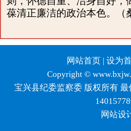
则，怀德自重、洁身自好，
葆清正廉洁的政治本色。（
网站首页
|
设为
Copyright © www.bxjw.g
宝兴县纪委监察委 版权所有 最佳
1401577
网站设