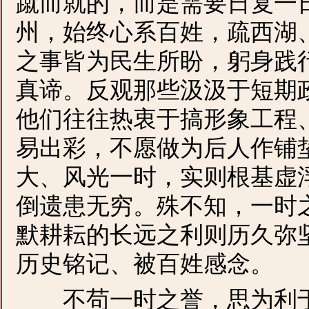
蹴而就的，而是需要日复一
州，始终心系百姓，疏西湖
之事皆为民生所盼，躬身践行
真谛。反观那些汲汲于短期
他们往往热衷于搞形象工程
易出彩，不愿做为后人作铺
大、风光一时，实则根基虚
倒遗患无穷。殊不知，一时
默耕耘的长远之利则历久弥
历史铭记、被百姓感念。
不苟一时之誉，思为利于