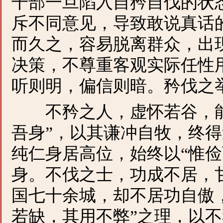
干部一旦陷入自矜自伐的状
斥不同意见，导致敢说真话的
而久之，容易脱离群众，出
决策，不尊重客观实际任性用
听则明，偏信则暗。矜伐之
不矜之人，虚怀若谷，能
吾身”，以其谦冲自牧，终
纯仁身居高位，始终以“惟俭
身。不伐之士，功成不居，
国七十余城，却不居功自傲
若缺，其用不弊”之理，以