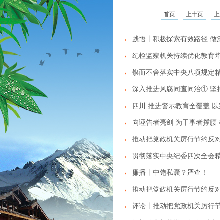
首页
上十页
上
践悟丨积极探索有效路径 做
纪检监察机关持续优化教育培
锲而不舍落实中央八项规定精
深入推进风腐同查同治① 坚
四川:推进警示教育全覆盖 
向诬告者亮剑 为干事者撑腰
推动把党政机关厉行节约反
贯彻落实中央纪委四次全会精
廉播丨中饱私囊？严查！
推动把党政机关厉行节约反
评论丨推动把党政机关厉行