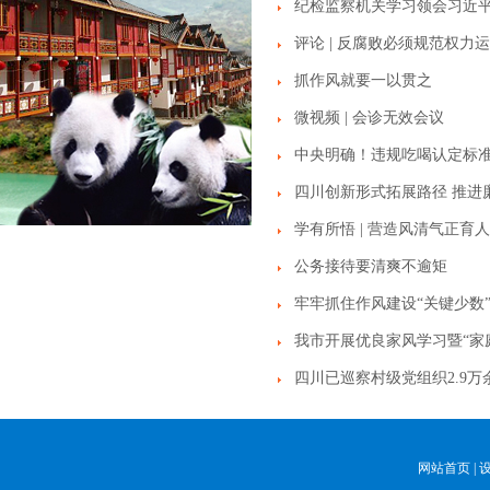
纪检监察机关学习领会习近平
评论 | 反腐败必须规范权力
抓作风就要一以贯之
微视频 | 会诊无效会议
中央明确！违规吃喝认定标
四川创新形式拓展路径 推进
学有所悟 | 营造风清气正育
公务接待要清爽不逾矩
牢牢抓住作风建设“关键少数
我市开展优良家风学习暨“家庭
四川已巡察村级党组织2.9万
网站首页
|